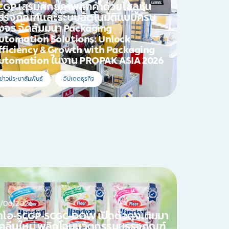
CGP เสริมศักยภาพลูกค้าด้วยโซลูชัน
รรจุภัณฑ์และระบบอัตโนมัติแบบครบ
งจร จัดสัมมนา Packaging
utomation Solutions: Unlock
fficiency & Growth with Packaging
utomation ในงาน PROPAK ASIA 2026
ข่าวประชาสัมพันธ์
อัปเดตธุรกิจ
2/06/2026
าโอ-SCGP-SCGC-DOW เปิดตัวถุงเติมมา
ิคลีนใหม่ พลิกโฉมนวัตกรรมบรรจุภัณฑ์