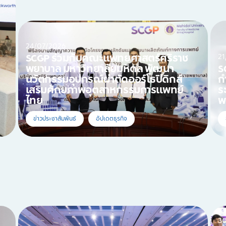
24/07/2026
21
SCGP ร่วมกับคณะแพทยศาสตร์ศิริราช
พยาบาล มหาวิทยาลัยมหิดล พัฒนา
S
นวัตกรรมอุปกรณ์ผ่าตัดออร์โธปิดิกส์
ก
เสริมศักยภาพอุตสาหกรรมการแพทย์
ร
ไทย
พ
ข่าวประชาสัมพันธ์
อัปเดตธุรกิจ
3