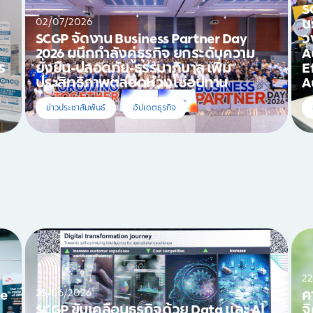
S
02/07/2026
บ
SCGP จัดงาน Business Partner Day
ว
2026 ผนึกกำลังคู่ธุรกิจ ยกระดับความ
A
ร
ยั่งยืน-ปลอดภัย-ธรรมาภิบาล เพิ่ม
E
ประสิทธิภาพตลอดห่วงโซ่อุปทาน
A
ข่าวประชาสัมพันธ์
อัปเดตธุรกิจ
2
25/06/2026
le
ค
SCGP ขับเคลื่อนธุรกิจด้วย Data และ AI
จ