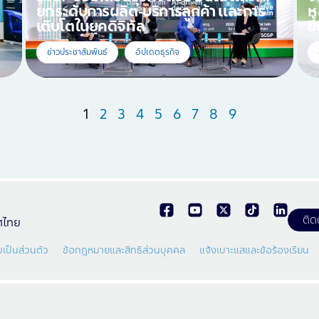
ยกระดับการผลิต-บริการลูกค้า และการ
ห
เติบโตในยุคดิจิทัล
ข
ข่าวประชาสัมพันธ์
อัปเดตธุรกิจ
1
2
3
4
5
6
7
8
9
ติด
ทศไทย
เป็นส่วนตัว
ข้อกฎหมายและสิทธิส่วนบุคคล
แจ้งเบาะแสและข้อร้องเรียน