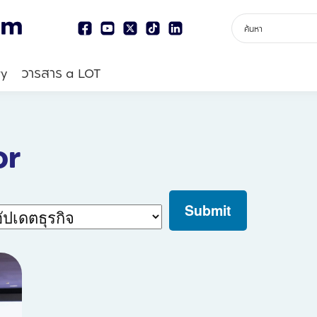
ry
วารสาร a LOT
or