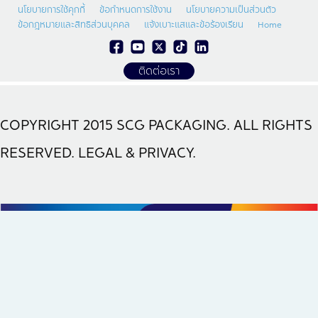
นโยบายการใช้คุกกี้
ข้อกำหนดการใช้งาน
นโยบายความเป็นส่วนตัว
ข้อกฎหมายและสิทธิส่วนบุคคล
แจ้งเบาะแสและข้อร้องเรียน
Home
ติดต่อเรา
COPYRIGHT 2015 SCG PACKAGING. ALL RIGHTS
RESERVED. LEGAL & PRIVACY.