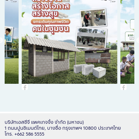
บริษัทเอสซีจี แพคเกจจิ้ง จำกัด (มหาชน)
1 ถนนปูนซิเมนต์ไทย, บางซื่อ กรุงเทพฯ 10800 ประเทศไทย
โทร. +662 586 5555