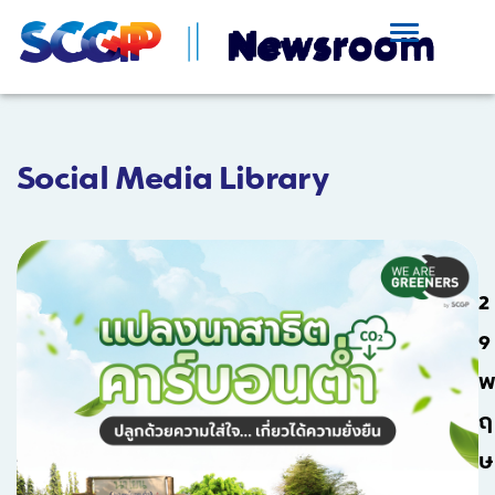
Social Media Library
2
9
ฤ
ษ