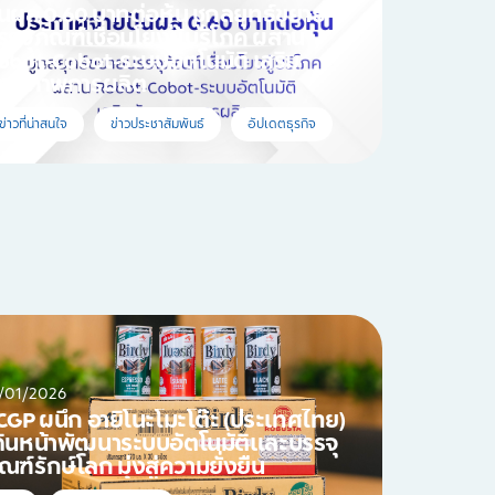
ันผล 0.60 บาทต่อหุ้น ชูกลยุทธ์ขยาย
รรจุภัณฑ์เชื่อมโยงผู้บริโภค ผสาน
obot-Cobot-ระบบอัตโนมัติ เสริม
ักยภาพการผลิต
ข่าวที่น่าสนใจ
ข่าวประชาสัมพันธ์
อัปเดตธุรกิจ
/01/2026
CGP ผนึก อายิโนะโมะโต๊ะ (ประเทศไทย)
ดินหน้าพัฒนาระบบอัตโนมัติและบรรจุ
ัณฑ์รักษ์โลก มุ่งสู่ความยั่งยืน