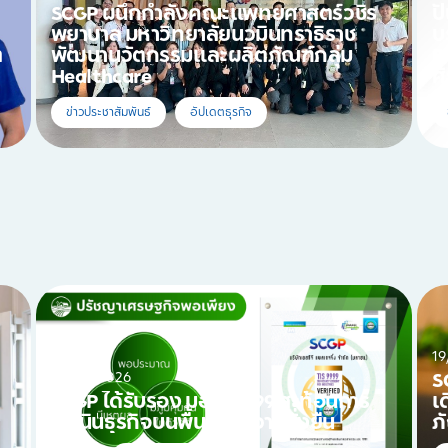
SCGP ผนึกกำลังคณะแพทยศาสตร์วชิร
ป
พยาบาล มหาวิทยาลัยนวมินทราธิราช
บ
ต
พัฒนานวัตกรรมและผลิตภัณฑ์กลุ่ม
R
Healthcare
ศ
ข่าวประชาสัมพันธ์
อัปเดตธุรกิจ
19
20/01/2026
S
SCGP ได้รับรอง มอก. 9999 สะท้อนการ
เ
ดำเนินธุรกิจบนพื้นฐานความยั่งยืน
ภ