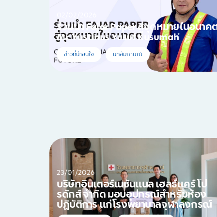
02/02/2026
ร่วมนำ Fajar Paper สู่จุดหมายในอนาค
Mr. Yustinus Yusuf Kusumah
ข่าวที่น่าสนใจ
บทสัมภาษณ์
23/01/2026
บริษัทอินเตอร์เนชั่นแนล เฮลธ์แคร์ โป
รดักส์ จำกัด มอบอุปกรณ์สำหรับห้อง
ปฏิบัติการ แก่โรงพยาบาลจุฬาลงกรณ์