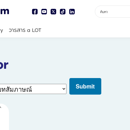
ry
วารสาร a LOT
or