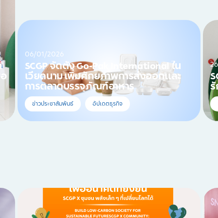
06/01/2026
26
ก
SCGP จัดตั้ง Go-Pak International ใน
่อ
เวียดนาม เพิ่มศักยภาพการส่งออกและ
S
การตลาดบรรจุภัณฑ์อาหาร
ร
ข่าวประชาสัมพันธ์
อัปเดตธุรกิจ