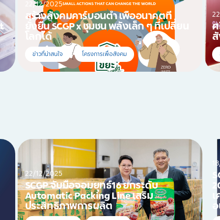
22/12/2025
22
สร้างสังคมคาร์บอนต่ำ เพื่ออนาคตที่
t
ยั่งยืน SCGP x ชุมชน พลังเล็ก ๆ ที่เปลี่ยน
ศ
โลกได้
ส
ข่าวที่น่าสนใจ
โครงการเพื่อสังคม
18
22/12/2025
S
SCGP จับมือจอมยุทธ์16 ยกระดับ
2
Automatic Packing Line เสริม
เ
ประสิทธิภาพการผลิต
อ