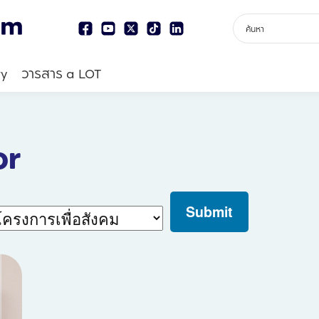
ry
วารสาร a LOT
or