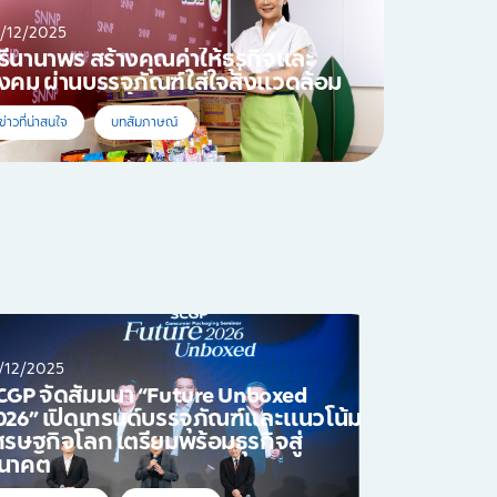
/12/2025
รีนานาพร สร้างคุณค่าให้ธุรกิจและ
ังคม ผ่านบรรจุภัณฑ์ใส่ใจสิ่งแวดล้อม
ข่าวที่น่าสนใจ
บทสัมภาษณ์
/12/2025
CGP จัดสัมมนา “Future Unboxed
026” เปิดเทรนด์บรรจุภัณฑ์และแนวโน้ม
ศรษฐกิจโลก เตรียมพร้อมธุรกิจสู่
นาคต