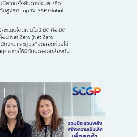
นีความยั่งยืนดาวโจนส์ หรือ
ระดับสูงสุด Top 1% S&P Global
ีคะแนนโดดเด่นใน 2 มิติ คือ มิติ
ื่อน Net Zero (Net Zero
พนักงาน และคู่ธุรกิจตลอดห่วงโซ่
นาบุคลากรให้มีทักษะสอดคล้องกับ