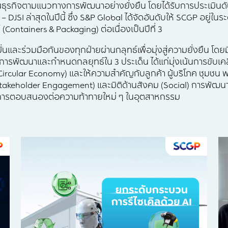
ธุรกิจตามแนวทางการพัฒนาอย่างยั่งยืน โดยได้รับการประเมินดัช
 DJSI ล่าสุดในปีนี้ ซึ่ง S&P Global ได้จัดอันดับให้ SCGP อยู่ใน
ontainers & Packaging) ต่อเนื่องเป็นปีที่ 3
ั่นและร่วมมือกันของทุกฝ่ายผ่านกลุทธ์เพื่อมุ่งสู่ความยั่งยืน โดยม
ารพัฒนาและกำหนดกลยุทธ์ใน 3 ประเด็น ได้แก่มุ่งเน้นการขับเคล
(Circular Economy) และให้ความสำคัญกับลูกค้า ผู้บริโภค ชุมชน 
 Stakeholder Engagement) และมิติด้านสังคม (Social) การพัฒ
การตอบสนองต่อความท้าทายใหม่ ๆ ในอุตสาหกรรม