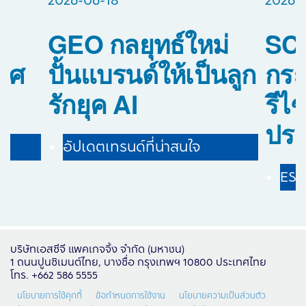
2026-06-18
2026-
GEO กลยุทธ์ใหม่
SCG
ลิศ
ปั้นแบรนด์ให้เป็นลูก
กร
รักยุค AI
รีไ
ประ
อัปเดตเทรนด์ที่น่าสนใจ
ES
บริษัทเอสซีจี แพคเกจจิ้ง จำกัด (มหาชน)
1 ถนนปูนซิเมนต์ไทย, บางซื่อ กรุงเทพฯ 10800 ประเทศไทย
โทร. +662 586 5555
นโยบายการใช้คุกกี้
ข้อกำหนดการใช้งาน
นโยบายความเป็นส่วนตัว