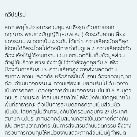
ทวีปยุโรป
สหภาพยุโรปวางการควบคุม AI เชิงรุก ด้วยการออก
กฎหมาย พระราชบัญญัติ (EU AI Act) จัดระดับความเสี่ยง
ของระบบ AI ออกเป็น 4 ระดับ ได้แก่ 1. ความเสี่ยงน้อยที่สุด
ใช้งานได้อิสระโดยไม่ต้องมีการกำกับดูแล 2. ความเสี่ยงจำกัด
ต้องแจ้งให้ผู้ใช้งานทราบ เช่น แชตบอตที่ไม่เก็บข้อมูลส่วน
ตัวผู้ให้บริการ ควรแจ้งว่าผู้ใช้ว่ากำลังพูดคุยกับ AI เพื่อ
ป้องกันการสับสน 3. ความเสี่ยงสูง อาจส่งผลต่อด้าน
สุขภาพ ความปลอดภัย หรือสิทธิขั้นพื้นฐาน ต้องขออนุญาต
ก่อนดำเนินกิจกรรม 4. ความเสี่ยงแบบยอมรับไม่ได้ มองว่า
เป็นการคุกคาม ต้องยุติการดำเนินกิจกรรม เช่น ใช้ AI ระบุตัว
ตนประชาชนระยะไกลแบบเรียลไทม์ เพื่อบังคับใช้กฎหมายใน
พื้นที่สาธารณะ ถือเป็นการละเมิดสิทธิความเป็นส่วนตัว
เป็นต้น โดยกฎนี้มีอำนาจบังคับใช้ครอบคลุมทั้ง 27 ประเทศ
สมาชิก แต่ประเทศนอกกลุ่มสมาชิกอาจใช้แนวทางที่ต่างกัน
เช่น สหราชอาณาจักร เน้นการส่งเสริมด้านนวัตกรรม จึงวาง
กรอบการควบคุมให้หน่วยงานแต่ละภาคส่วนเป็นผู้กำหนด