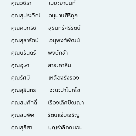
คุณวชิรา เมษะยานนท์
คุณสุประวีณ์ อนุมานศิริกุล
คุณคมกริช สุรินทร์ศรีรัตน์
คุณสุธารัตน์ อนุพงศ์พัฒน์
คุณนิรันดร์ พงษ์กล่ำ
คุณอุษา สาระศาลิน
คุณรัศมี เหลืองรังรอง
คุณสุรินทร ชะนะปาโมกโข
คุณสมศักดิ์ เรืองเลิศปัญญา
คุณสมพิศ รัตนแจ่มเจริญ
คุณสุธิสา บุญรำลึกถนอม