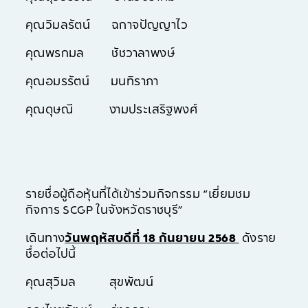
คุณวิมลรัตน์ ฉกาจปัญญาไว
คุณพรกมล ชัชวาลาพงษ์
คุณอมรรัตน์ มนทิราภา
คุณดุษณี งามประเสริฐพงศ์
รายชื่อผู้ถือหุ้นที่ได้เข้าร่วมกิจกรรม “เยี่ยมชม
กิจการ SCGP ในจังหวัดราชบุรี”
เดินทาง
วันพฤหัสบดีที่ 18 กันยายน 2568
ดังราย
ชื่อต่อไปนี้
คุณสุวิมล สุขพัฒน์