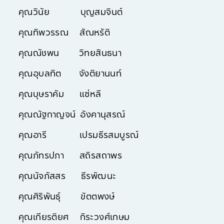
คุณวินัย บุญสมจินต์
คุณทิพวรรณ สัณหรัติ​
คุณณัชพน วิทยสินธนา
คุณอุบลทิต จังติยานนท์
คุณบุษราคัม แซ่หลี
คุณณัฐกาญจน์ อังคานุสรณ์
คุณอารี เปรมธีรสมบูรณ์
คุณภัทรปภา สถิรสถาพร
คุณนัจภัสสร ธีรพัฒนะ
คุณศิริพันธุ์ ขัตตพงษ์
คุณเกียรติยศ กิระวงศ์เกษม