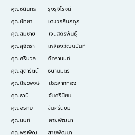
คุณชนินทร รุ่งรุจิโรจน์
คุณหัทยา เตชวรสินสกุล
คุณสมชาย เจนสถิรพันธุ์
คุณสุจิตรา เหลืองวัฒนนันท์
คุณศรีนวล ภัทรานนท์
คุณสุดารัตน์ ธนานิมิตร
คุณปิยะพงษ์ ประสาททอง
คุณธานี จันศรีนิยม
คุณอรทัย จันศรีนิยม
คุณนนท์ สายพัฒนา
คุณพรเพ็ญ สายพัฒนา