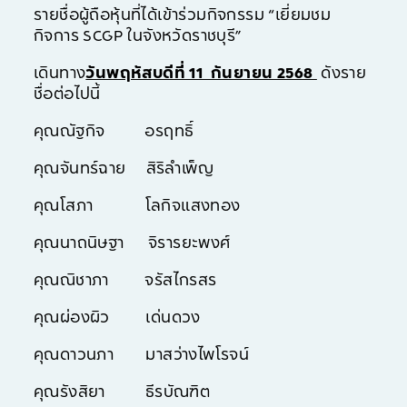
รายชื่อผู้ถือหุ้นที่ได้เข้าร่วมกิจกรรม “เยี่ยมชม
กิจการ SCGP ในจังหวัดราชบุรี”
เดินทาง
วันพฤหัสบดีที่ 11 กันยายน 2568
ดังราย
ชื่อต่อไปนี้
คุณณัฐกิจ อรฤทธิ์
คุณจันทร์ฉาย สิริลำเพ็ญ
คุณโสภา โลกิจแสงทอง
คุณนาถนิษฐา จิรารยะพงศ์
คุณณิชาภา จรัสไกรสร
คุณผ่องผิว เด่นดวง
คุณดาวนภา มาสว่างไพโรจน์
คุณรังสิยา ธีรบัณฑิต