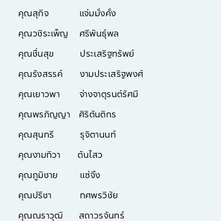
คุณสุกิจ แจ่มมั่งคั่ง
คุณวชิระเพ็ญ ศรีพันธุ์พล
คุณชื่นสุข ประเสริฐทรัพย์
คุณรังสรรค์ งามประเสริฐพงศ์
คุณเยาวพา จ่างจาตุรนต์รัศมี
คุณพรภิญญา ศิริตันติกร
คุณสุนทรี รุจิตานนท์
คุณงามทิวา ตันไสว
คุณภูมิชาย แซ่จึง
คุณปรีชา ทศพรวิชัย
คุณณราวุฒิ สถาวรจันทร์