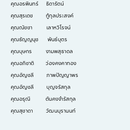
คุณอรพินทร์ ธิดารัตน์
คุณสุรเดช กู้กุลประสงค์
คุณณัชชา เลาหวิโรจน์
คุณธัญญนุช พันธ์บุตร
คุณบุษกร งามพสุธาดล
คุณอภิชาติ ว่องคงคาทอง
คุณอัญชลี ภาพปัญญาพร
คุณอัญชลี บุญจรัสกุล
คุณอรุณี ตันคงจำรัสกุล
คุณสุชาดา วัฒนบุรานนท์