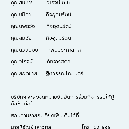
คุณสมชาย วิโรจน์เตชะ
คุณชนิดา กิจอุดมรัตน์
คุณนพธวัช กิจอุดมรัตน์
คุณสมชัย กิจอุดมรัตน์
คุณนวลน้อย ทิพยประภาสกุล
คุณวิโรจน์ ภัทจารีสกุล
คุณยอดชาย ฐิตวรรณโณเนตร์
บริษัทฯ จะส่งจดหมายยืนยันการร่วมกิจกรรมให้ผู้
ถือหุ้นต่อไป
สอบถามรายละเอียดเพิ่มเติมได้ที่
นายหิรัณย์ เสาวกุล โทร. 02-586-