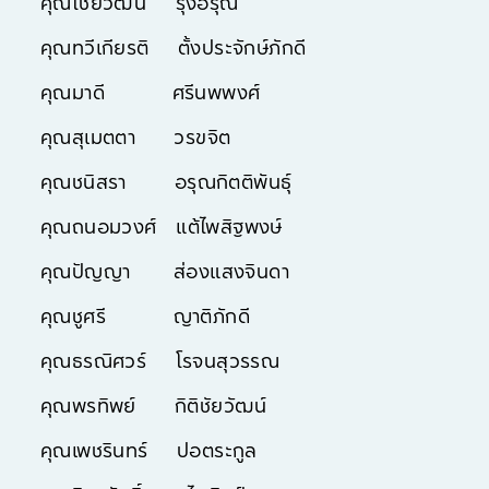
คุณไชยวัฒน์ รุ่งอรุณ
คุณทวีเกียรติ ตั้งประจักษ์ภักดี
คุณมาดี ศรีนพพงศ์
คุณสุเมตตา วรขจิต
คุณชนิสรา อรุณกิตติพันธุ์
คุณถนอมวงศ์ แต้ไพสิฐพงษ์
คุณปัญญา ส่องแสงจินดา
คุณชูศรี ญาติภักดี
คุณธรณิศวร์ โรจนสุวรรณ
คุณพรทิพย์ กิติชัยวัฒน์
คุณเพชรินทร์ ปอตระกูล