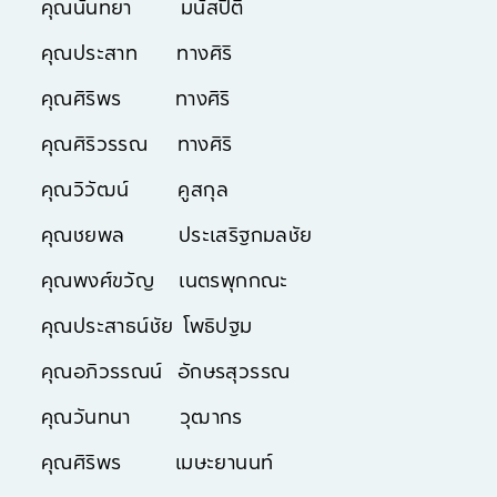
คุณนันทยา มนัสปิติ
คุณประสาท ทางศิริ
คุณศิริพร ทางศิริ
คุณศิริวรรณ ทางศิริ
คุณวิวัฒน์ คูสกุล
คุณชยพล ประเสริฐกมลชัย
คุณพงศ์ขวัญ เนตรพุกกณะ
คุณประสาธน์ชัย โพธิปฐม
คุณอภิวรรณน์ อักษรสุวรรณ
คุณวันทนา วุฒากร
คุณศิริพร เมษะยานนท์