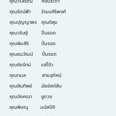
คุณวิไลรัตน์ คชประภา
คุณรัตน์ฟ้า วัฒนศิริพงศ์
คุณปุญญาพร คุณติสุข
คุณวริษฐ์ ปิ่นรอด
คุณพิมสิริ ปิ่นรอด
คุณธนวัฒน์ ปิ่นรอด
คุณชัยรัตน์ แซ่โง้ว
คุณกมล สายอุทัศน์
คุณสินทิพย์ มัธยัสถ์สิน
คุณอังคณา ชูดวง
คุณพิษณุ มนัสปิติ