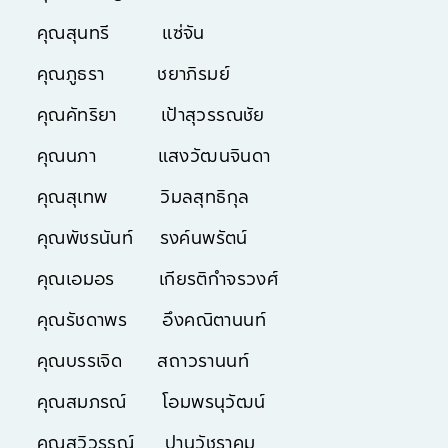
คุณสุนทรี แซ่จัน
คุณภูธรา ชยาภิรมย์
คุณคัทริยา เป้าสุวรรณชัย
คุณนภา แสงวัฒนจินดา
คุณสุเทพ วิมลสุทธิกุล
คุณพัชรนันท์ รงค์นพรัตน์
คุณเอมอร เกียรติกำจรวงศ์
คุณรัชดาพร อึงคณิตานนท์
คุณบรรเจิด สถาวรานนท์
คุณสมภรณ์ โอมพรนุวัฒน์
คุณสุวิวรรณ์ ปานวัชราคม