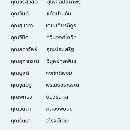
คุณจิรสวัสดิ์ อุไพศิลป์สถาพร
คุณวันดี แก้วปานกัน
คุณสุชาดา เตชะเกียรติกูร
คุณวิชิต กวินวงศ์โกวิท
คุณลดาวัลย์ สุภะประเสริฐ
คุณสุภาภรณ์ วิบูลย์กุลพันธ์
คุณผุสดี คงภักดีพงษ์
คุณฐสิษฐ์ พรเมธีวราธรณ์
คุณพุทธสา ชัยวิริยกุล
คุณวนิดา คลองพบสุข
คุณรัตนา วิโรจน์เตชะ