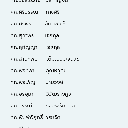
คุณวัชรีวรรณ วรกาญจน์
คุณศิริวรรณ ทางศิริ
คุณศิริพร ขัตตพงษ์
คุณสุภาพร เจสกุล
คุณสุกัญญา เจสกุล
คุณสายทิพย์ เต็มเปี่ยมเจนสุข
คุณพรทิพา อุณหวุฒิ
คุณพรเพ็ญ นามวงษ์
คุณอรอุมา วิวัฒรางกูล
คุณวรรณี รุ่งจิระรัศมีกุล
คุณพิมพ์พิสุทธิ์ วรขจิต