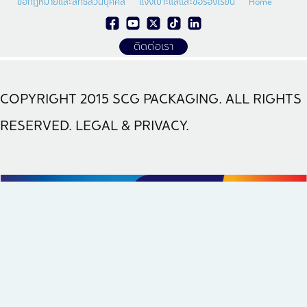
ข้อกฎหมายและสิทธิส่วนบุคคล
แจ้งเบาะแสและข้อร้องเรียน
Home
ติดต่อเรา
COPYRIGHT 2015 SCG PACKAGING. ALL RIGHTS
RESERVED. LEGAL & PRIVACY.