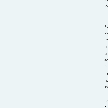
เด
.
Fe
Re
Pa
น
ถ
อ
รั
โ
คว
รา
B
A