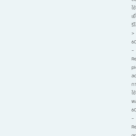
ใช้
เยื
รี
>
6
–
R
pl
ล
ก
ใช้
พ
6
–
Re
ar