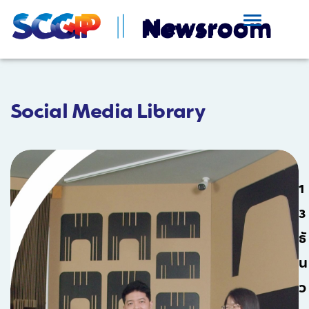
Social Media Library
1
3
ธั
น
ว