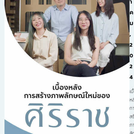
า
ค
ม
,
2
0
2
4
เบ
หล
ก
สร
ภ
ลั