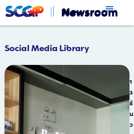
Social Media Library
1
3
ธั
น
ว