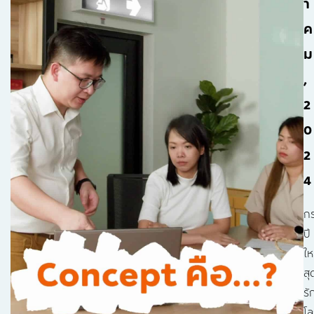
า
ค
ม
,
2
0
2
4
กร
ปี
ให
สุ
รั
โ