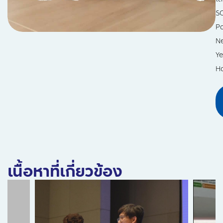
S
P
N
Ye
H
เนื้อหาที่เกี่ยวข้อง