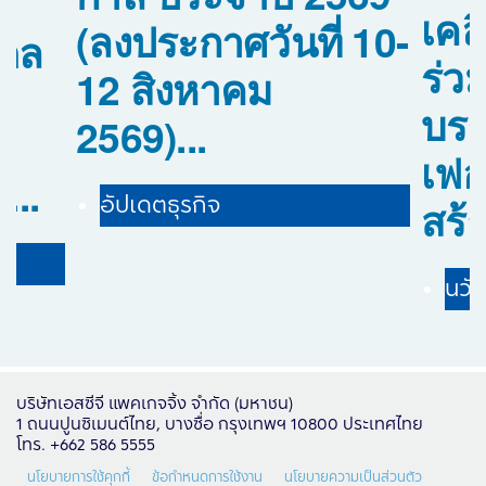
เคล
(ลงประกาศวันที่ 10-
ิดล
ร่ว
12 สิงหาคม
ม
บรร
2569)...
เฟอ
...
สร้า
อัปเดตธุรกิจ
นวั
บริษัทเอสซีจี แพคเกจจิ้ง จำกัด (มหาชน)
1 ถนนปูนซิเมนต์ไทย, บางซื่อ กรุงเทพฯ 10800 ประเทศไทย
โทร. +662 586 5555
นโยบายการใช้คุกกี้
ข้อกำหนดการใช้งาน
นโยบายความเป็นส่วนตัว