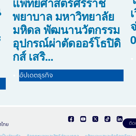
แพทยศาสตร์ศิริราช
น
เ
พยาบาล มหาวิทยาลัย
จ
มหิดล พัฒนานวัตกรรม
ะ
0
อุปกรณ์ผ่าตัดออร์โธปิดิ
กส์ เสริ...
อัปเดตธุรกิจ
ติด
ทศไทย