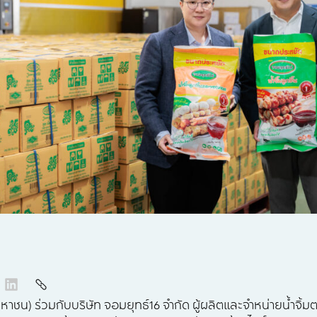
(มหาชน) ร่วมกับบริษัท จอมยุทธ์16 จำกัด ผู้ผลิตและจำหน่ายน้ำจิ