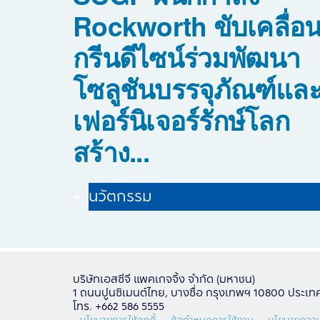
Rockworth ขับเคลื่อ
กรีนดีไซน์ร่วมพัฒนา
โซลูชันบรรจุภัณฑ์แล
เฟอร์นิเจอร์รักษ์โลก
สร้าง...
นวัตกรรม
บริษัทเอสซีจี แพคเกจจิ้ง จำกัด (มหาชน)
1 ถนนปูนซิเมนต์ไทย, บางซื่อ กรุงเทพฯ 10800 ประเ
โทร. +662 586 5555