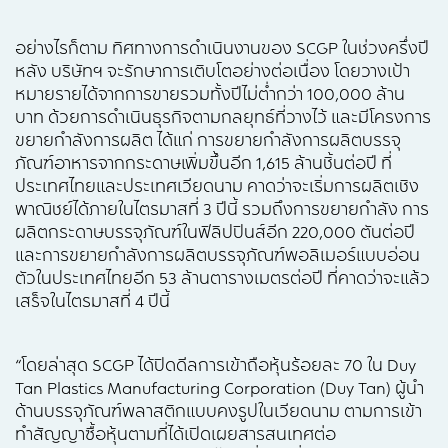
อย่างไรก็ตาม ทิศทางการดำเนินงานของ SCGP ในช่วงครึ่งปี
หลัง บริษัทฯ จะรักษาการเติบโตอย่างต่อเนื่อง โดยวางเป้า
หมายรายได้จากการขายรวมทั้งปีไม่ต่ำกว่า 100,000 ล้าน
บาท ด้วยการดำเนินธุรกิจตามกลยุทธ์ที่วางไว้ และมีโครงการ
ขยายกำลังการผลิต ได้แก่ การขยายกำลังการผลิตบรรจุ
ภัณฑ์อาหารจากกระดาษเพิ่มขึ้นอีก 1,615 ล้านชิ้นต่อปี ที่
ประเทศไทยและประเทศเวียดนาม คาดว่าจะเริ่มการผลิตเชิง
พาณิชย์ได้ภายในไตรมาสที่ 3 ปีนี้ รวมถึงการขยายกำลัง การ
ผลิตกระดาษบรรจุภัณฑ์ในฟิลิปปินส์อีก 220,000 ตันต่อปี
และการขยายกำลังการผลิตบรรจุภัณฑ์พอลิเมอร์แบบอ่อน
ตัวในประเทศไทยอีก 53 ล้านตารางเมตรต่อปี ที่คาดว่าจะแล้ว
เสร็จในไตรมาสที่ 4 ปีนี้
“โดยล่าสุด SCGP ได้ปิดดีลการเข้าถือหุ้นร้อยละ 70 ใน Duy
Tan Plastics Manufacturing Corporation (Duy Tan) ผู้นำ
ด้านบรรจุภัณฑ์พลาสติกแบบคงรูปในเวียดนาม ตามการเข้า
ทำสัญญาซื้อหุ้นตามที่ได้เปิดเผยสารสนเทศต่อ