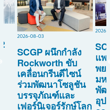
2026-
2026-08-03
2
SCG
SCGP ผนึกกำลัง
แพท
Rockworth ขับ
พย
เคลื่อนกรีนดีไซน์
อ
มหา
ร่วมพัฒนาโซลูชัน
พัฒ
บรรจุภัณฑ์และ
0
อุป
เฟอร์นิเจอร์รักษ์โลก