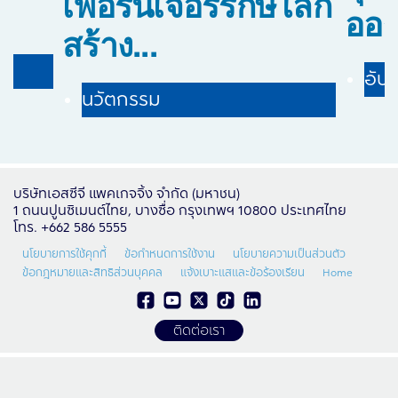
เฟอร์นิเจอร์รักษ์โลก
ออร์
สร้าง...
อัปเ
นวัตกรรม
บริษัทเอสซีจี แพคเกจจิ้ง จำกัด (มหาชน)
1 ถนนปูนซิเมนต์ไทย, บางซื่อ กรุงเทพฯ 10800 ประเทศไทย
โทร. +662 586 5555
นโยบายการใช้คุกกี้
ข้อกำหนดการใช้งาน
นโยบายความเป็นส่วนตัว
ข้อกฎหมายและสิทธิส่วนบุคคล
แจ้งเบาะแสและข้อร้องเรียน
Home
ติดต่อเรา