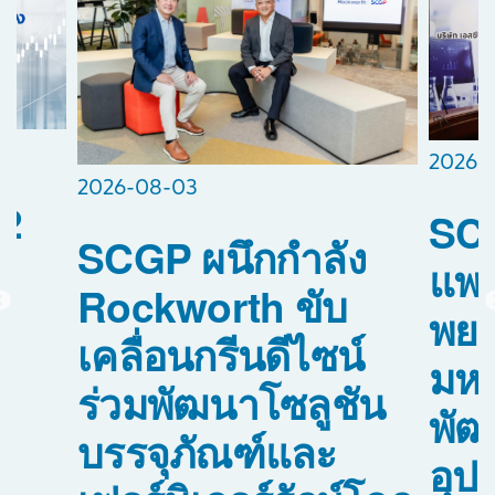
2026-
2026-08-03
2
SCG
SCGP ผนึกกำลัง
แพท
Rockworth ขับ
พย
เคลื่อนกรีนดีไซน์
อ
มหา
ร่วมพัฒนาโซลูชัน
พัฒ
บรรจุภัณฑ์และ
0
อุป