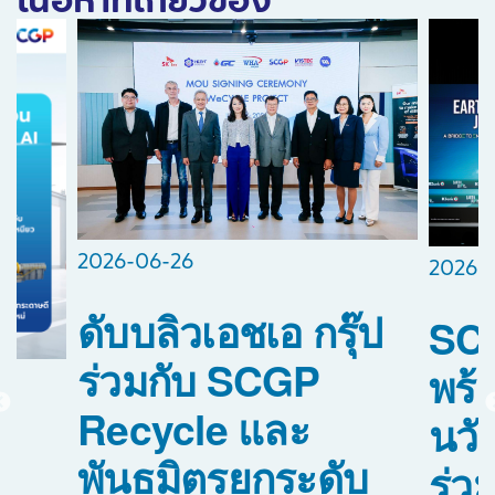
เนื้อหาที่เกี่ยวข้อง
2026-06-26
2026-
ดับบลิวเอชเอ กรุ๊ป
SCG
ร่วมกับ SCGP
พร้
Recycle และ
นว
พันธมิตรยกระดับ
ร่วม