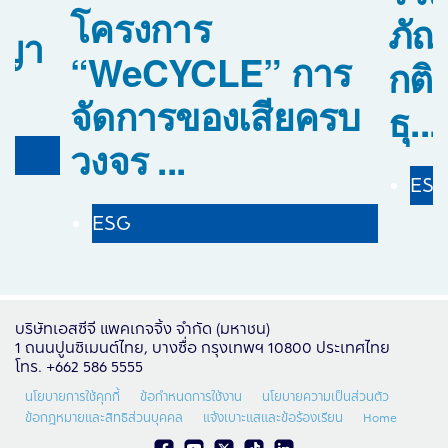
โครงการ
ภัณ
ญญา
“WeCYCLE” การ
กติ
จัดการของเสียครบ
ธุ...
วงจร ...
ES
ESG
บริษัทเอสซีจี แพคเกจจิ้ง จำกัด (มหาชน)
1 ถนนปูนซิเมนต์ไทย, บางซื่อ กรุงเทพฯ 10800 ประเทศไทย
โทร. +662 586 5555
นโยบายการใช้คุกกี้
ข้อกำหนดการใช้งาน
นโยบายความเป็นส่วนตัว
ข้อกฎหมายและสิทธิส่วนบุคคล
แจ้งเบาะแสและข้อร้องเรียน
Home