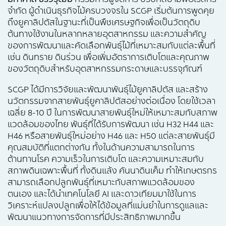
จำกัด ผู้ดำเนินธุรกิจไม้ครบวงจรใน SCGP เริ่มต้นการพูดคุย
ถึงยูคาลิปตัสในฐานะที่เป็นพืชเศรษฐกิจเพื่อเป็นวัตถุดิบ
ต้นทางใช้งานในหลากหลายอุตสาหกรรม และความสำคัญ
ของการพัฒนาและคัดเลือกพันธุ์ไม้ที่เหมาะสมกับแต่ละพื้นที่
เช่น ดินทราย ดินร่วน เพื่อเพิ่มอัตราการเติบโตและคุณภาพ
ของวัตถุดิบสำหรับอุตสาหกรรมกระดาษและบรรจุภัณฑ์
SCGP ได้มีการวิจัยและพัฒนาพันธุ์ไม้ยูคาลิปตัส และสร้าง
นวัตกรรมจากสายพันธุ์ยูคาลิปตัสอย่างต่อเนื่อง โดยใช้เวลา
เฉลี่ย 8-10 ปี ในการพัฒนาสายพันธุ์ใหม่ให้เหมาะสมกับสภาพ
แวดล้อมของไทย พันธุ์ที่ได้รับการพัฒนา เช่น H32 H44 และ
H46 หรือสายพันธุ์ใหม่อย่าง H46 และ H50 แต่ละสายพันธุ์มี
คุณสมบัติที่แตกต่างกัน ทั้งในด้านความสามารถในการ
ต้านทานโรค ความเร็วในการเติบโต และความเหมาะสมกับ
สภาพดินเฉพาะพื้นที่ ทั้งดินแล้ง คันนาดินเค็ม ทำให้เกษตรกร
สามารถเลือกปลูกพันธุ์ที่เหมาะกับสภาพแวดล้อมของ
ตนเอง และได้นำเทคโนโลยี AI และดาวเทียมมาใช้ในการ
วิเคราะห์แปลงปลูกเพื่อให้ได้ข้อมูลที่แม่นยำในการดูแลและ
พัฒนาแนวทางการจัดการที่มีประสิทธิภาพมากขึ้น