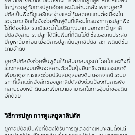
รพีได้ขยายความต่อเนื่องถึงการเลือกปลูกยูคาลิปตัสแปลง
ใหญ่ควบคู่กับการปลูกอ้อยและมันสำปะหลัง เพราะยูคาลิ
ปตัสเป็นพืชที่ดูแลรักษาง่ายและให้ผลตอบแทนต่อเนื่องใน
ระยะยาว อีกทั้งยังช่วยฟื้นฟูดินที่เสื่อมโทรมจากการปลูกพืช
ไร่ที่ต้องใช้สารเคมีและน้ำในปริมาณมาก นอกจากนี้ ยูคาลิ
ปตัสยังสามารถปลูกได้ดีในพื้นที่ที่ดินไม่ดี ซึ่งเธอเคยประสบ
ปัญหานี้มาก่อน เมื่อมีการปลูกต้นยูคาลิปตัส สภาพดินดีขึ้น
ตามลำดับ
ยูคาลิปตัสยังช่วยฟื้นฟูดินให้กลับมาสมบูรณ์ โดยใบและกิ่งที่
ร่วงหล่นลงบนพื้นจะสลายตัวเป็นปุ๋ยอินทรีย์ตามธรรมชาติ
เพิ่มธาตุอาหารและช่วยปรับสมดุลของดิน นอกจากนี้ ระบบ
รากที่เล็กแต่หยั่งลึกของยูคาลิปตัสยังช่วยป้องกันการพัง
ทลายของหน้าดินและเพิ่มความสามารถในการอุ้มน้ำของดิน
อีกด้วย
วิธีการปลูก
การดูแลยูคาลิปตัส
ยูคาลิปตัสเป็นพืชที่ต้องได้รับการดูแลอย่างเหมาะสมตั้งแต่