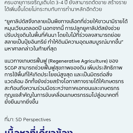
ครบอายุการเจริญเติบโต 3-4 ปี ยังสามารถตัดขาย สร้างราย
ได้เพิ่มขึ้นโดยไม่กระทบกับการทำนาหลักอีกด้วย
“ยูคาลิปตัสจึงกลายเป็นพืชทางเลือกที่ช่วยให้ชาวนามีรายได้
หมุนเวียนตลอดปี นอกจากนี้ การปลูกยูคาลิปตัสยังช่วย
ปรับปรุงดินในพื้นที่คันนา โดยใบไม้ที่ร่วงลงสามารถย่อย
สลายเป็นปุ๋ยอินทรีย์ ทำให้ดินมีความอุดมสมบูรณ์มากขึ้น”
มหาศาลกล่าวในท้ายที่สุด
แนวทาง
เกษตรฟื้นฟู
(
Regenerative Agriculture)
ของ
SCGP สามารถช่วยฟื้นฟูสุขภาพของดิน เพิ่มประสิทธิภาพ
การใช้พื้นที่ให้เกิดประโยชน์สูงสุด และเป็นมิตรต่อสิ่ง
แวดล้อม อีกทั้งยังช่วยสร้างโอกาสทางรายได้ให้เกษตรกร
สะท้อนถึงความร่วมมือระหว่างภาคเอกชนและเกษตรกร
กุญแจสำคัญในการขับเคลื่อนเกษตรกรรม
ไปสู่อนาคตที่
ยั่งยืนมากยิ่งขึ้น
ที่มา: SD Perspectives