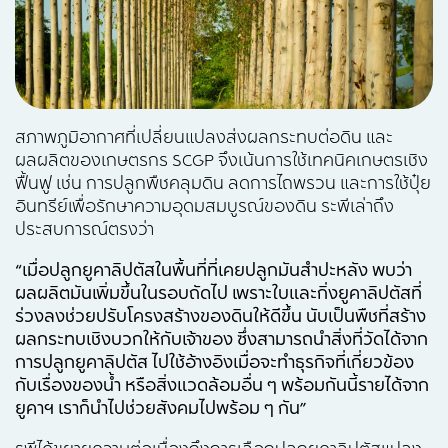
สภาพภูมิอากาศที่เปลี่ยนแปลงส่งผลกระทบต่อดิน และ
ผลผลิตของเกษตรกร SCGP จึงเน้นการใช้เทคนิคเกษตรเชิง
ฟื้นฟู เช่น การปลูกพืชคลุมดิน ลดการไถพรวน และการใช้ปุ๋ย
อินทรีย์เพื่อรักษาความอุดมสมบูรณ์ของดิน ระพีเล่าถึง
ประสบการณ์ตรงว่า
“เมื่อปลูกยูคาลิปตัสในพื้นที่ที่เคยปลูกมันสำปะหลัง พบว่า
ผลผลิตมันเพิ่มขึ้นในรอบถัดไป เพราะใบและกิ่งยูคาลิปตัสที่
ร่วงลงช่วยปรับโครงสร้างของดินให้ดีขึ้น นับ
เป็นพืชที่สร้าง
ผลกระทบเชิงบวกให้กับเจ้าของ ซึ่งสามารถนำสิ่งที่วัดได้จาก
การปลูกยูคาลิปตัส ไปใช้อ้างอิงเมื่อจะทำธุรกิจที่เกี่ยวข้อง
กับเรื่องของน้ำ หรือสิ่งแวดล้อมอื่น ๆ พร้อมกันนี้รายได้จาก
ยูคาฯ เราก็นำไปช่วยสังคมไปพร้อม ๆ กัน
”