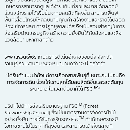
เกษตรกรสามารถดูแลได้ง่าย เก็บเกี่ยวและขายได้ตลอดปี
ช่วยสร้างรายได้เพิ่มขึ้นจากผลผลิตที่สูงขึ้น สามารถฟื้นฟู
พื้นที่เสื่อมโทรมให้กลับมามีคุณค่า สร้างงานและรายได้ตลอด
ห่วงโซ่การผลิต การปลูกยูคาลิปตัส จึงเป็นส่วนสำคัญในการ
ส่งเสริมด้านเศรษฐกิจ สร้างความยั่งยืนให้กับสังคมและสิ่ง
แวดล้อม” มหาศาลกล่าว
ระพี แหวนเพ็ชร
เกษตรกรดีเด่นอำเภอจอมบึง จังหวัด
ราชบุรี ร่วมงานกับ SCGP มานานกว่า 10 ปี กล่าวว่า
“ได้รับคำแนะนำตั้งแต่การเลือกสายพันธุ์ที่เหมาะสมไปจนถึง
การจัดการดิน ช่วยให้เราปลูกได้ผลผลิตดีขึ้นและลดต้นทุน
TM
ระยะยาว ในเวลาต่อมาก็ได้ FSC‍‏ ‏
”
TM
บริษัทได้มีการส่งเสริมมาตรฐาน FSC
(Forest
Stewardship Council) ซึ่งเป็นมาตรฐานการจัดการป่าไม้
TM
อย่างยั่งยืน การได้รับการรับรอง FSC
ทำให้เกษตรกรมี
โอกาสขายไม้ในราคาที่สูงขึ้น และสามารถเข้าถึงตลาดที่