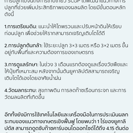
การปลูกไปจนถึงการเก็บเกี่ยว SCGP ได้พัฒนาแนวทางการ
ปลูกที่ช่วยเพิ่มประสิทธิภาพของผลผลิต โดยมีขั้นตอนหลัก
ดังนี้
1.การเตรียมดิน:
แนะนำให้ไถพรวนและปรับหน้าดินให้เรียบ
ก่อนปลูก เพื่อช่วยให้รากสามารถเจริญเติบโตได้ดี
2.การปลูกต้นกล้า:
ใช้ระยะปลูก 3×3 เมตร หรือ 3×2 เมตร ขึ้น
อยู่กับพื้นที่และความต้องการของเกษตรกร
3.การดูแลรักษา:
ในช่วง 3 เดือนแรกต้องดูแลเรื่องวัชพืชและ
ให้ปุ๋ยที่เหมาะสม หลังจากนั้นต้นยูคาลิปตัสสามารถเจริญ
เติบโตได้เองโดยอาศัยน้ำฝน
4.วัดผลกระทบ:
สุขภาพดิน การลดก๊าซเรือนกระจก และการ
วัดผลผลิตที่เกิดขึ้น
อีกทั้งยังมีการใช้เทคโนโลยีและเครื่องมือในการประเมินผลก
ระทบของแนวทางเกษตรเชิงฟื้นฟู โดยพบว่า
1 ไร่ของยูคาลิ
ปตัส สามารถดูดซับก๊าซคาร์บอนไดออกไซด์ได้ถึง 4.15 ตันต่อ