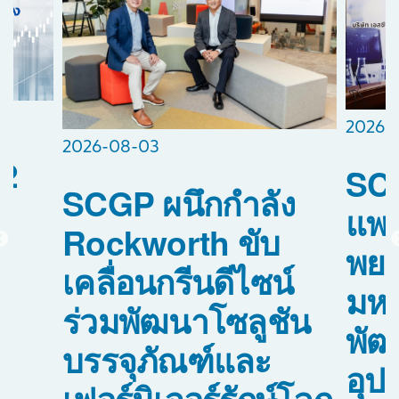
2026-
2026-08-03
2
SCG
SCGP ผนึกกำลัง
แพท
Rockworth ขับ
พย
เคลื่อนกรีนดีไซน์
อ
มหา
ร่วมพัฒนาโซลูชัน
พัฒ
บรรจุภัณฑ์และ
0
อุป
เฟอร์นิเจอร์รักษ์โลก