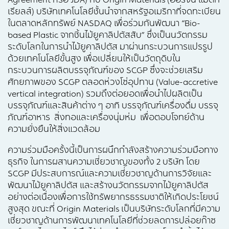
Agreement หรือ JDA) กับ Origin Materials (ออริจิ้น แมตที
เรียลส์) บริษัทเทคโนโลยีชั้นนำจากสหรัฐอเมริกาที่จดทะเบียน
ในตลาดหลักทรัพย์ NASDAQ เพื่อร่วมกันพัฒนา “Bio-
based Plastic จากชิ้นไม้ยูคาลิปตัสสับ” ซึ่งเป็นนวัตกรรม
ระดับโลกในการนำไม้ยูคาลิปตัส มาผ่านกระบวนการแปรรูป
ด้วยเทคโนโลยีขั้นสูง เพื่อเปลี่ยนให้เป็นวัตถุดิบใน
กระบวนการผลิตบรรจุภัณฑ์ของ SCGP ซึ่งจะช่วยเสริม
ศักยภาพของ SCGP ตลอดห่วงโซ่อุปทาน (Value-accretive
vertical integration) รวมถึงต่อยอดเพื่อนำไปผลิตเป็น
บรรจุภัณฑ์และสินค้าต่าง ๆ อาทิ บรรจุภัณฑ์เครื่องดื่ม บรรจุ
ภัณฑ์อาหาร สิ่งทอและเครื่องนุ่มห่ม เพื่อตอบโจทย์ด้าน
ความยั่งยืนให้สิ่งแวดล้อม
ความร่วมมือครั้งนี้เป็นการผนึกกำลังสร้างความร่วมมือทาง
ธุรกิจ ในการผสานความเชี่ยวชาญของทั้ง 2 บริษัท โดย
SCGP มีประสบการณ์และความเชี่ยวชาญด้านการวิจัยและ
พัฒนาไม้ยูคาลิปตัส และสร้างนวัตกรรมจากไม้ยูคาลิปตัส
อย่างต่อเนื่องเพื่อการใช้ทรัพยากรธรรมชาติให้เกิดประโยชน์
สูงสุด ขณะที่ Origin Materials เป็นบริษัทระดับโลกที่มีความ
เชี่ยวชาญด้านการพัฒนาเทคโนโลยีที่ช่วยลดการปล่อยก๊าซ