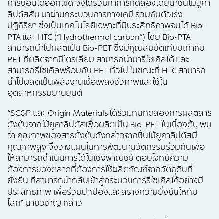
คาร์บอนไดออกไซด์ จึงได้ร่วมทำการทดลองโดยนำชิ้นไม้ยูคา
ลิปตัสสับ มาผ่านกระบวนการทางเคมี ร่วมกับตัวเร่ง
ปฏิกิริยา ซึ่งเป็นเทคโนโลยีเฉพาะที่มีประสิทธิภาพจนได้ Bio-
PTA และ HTC (“Hydrothermal carbon”) โดย Bio-PTA
สามารถนำไปผลิตเป็น Bio-PET ซึ่งมีคุณสมบัติเทียบเท่ากับ
PET ที่ผลิตจากปิโตรเลียม สามารถนำมารีไซเคิลได้ และ
สามารถรีไซเคิลพร้อมกับ PET ทั่วไป ในขณะที่ HTC สามารถ
นำไปผลิตเป็นพลังงานเชื้อเพลิงชีวภาพและใช้ใน
อุตสาหกรรมยานยนต์
“SCGP และ Origin Materials ได้ร่วมกันทดลองการผลิตสาร
ตั้งต้นจากไม้ยูคาลิปตัสเพื่อผลิตเป็น Bio-PET ในเบื้องต้น พบ
ว่า คุณภาพของสารตั้งต้นดังกล่าวจากชิ้นไม้ยูคาลิปตัสมี
คุณภาพสูง จึงวางแผนในการพัฒนานวัตกรรมร่วมกันเพื่อ
ให้สามารถดำเนินการได้ในเชิงพาณิชย์ ตอบโจทย์ความ
ต้องการของตลาดที่ต้องการใช้ผลิตภัณฑ์จากวัตถุดิบที่
ยั่งยืน ที่สามารถนำกลับเข้าสู่กระบวนการรีไซเคิลได้อย่างมี
ประสิทธิภาพ เพื่อร่วมปกป้องและสร้างความยั่งยืนให้กับ
โลก” นายวิชาญ กล่าว