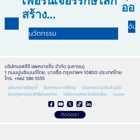
ออร์
สร้าง...
อัปเ
นวัตกรรม
บริษัทเอสซีจี แพคเกจจิ้ง จำกัด (มหาชน)
1 ถนนปูนซิเมนต์ไทย, บางซื่อ กรุงเทพฯ 10800 ประเทศไทย
โทร. +662 586 5555
นโยบายการใช้คุกกี้
ข้อกำหนดการใช้งาน
นโยบายความเป็นส่วนตัว
ข้อกฎหมายและสิทธิส่วนบุคคล
แจ้งเบาะแสและข้อร้องเรียน
Home
ติดต่อเรา