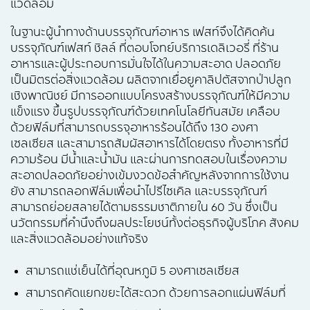
แวดล้อม
ในฐานะผู้นำทางด้านบรรจุภัณฑ์อาหาร เฟสท์จึงได้คิดค้น
บรรจุภัณฑ์เฟสท์ ชิลล์ ที่ตอบโจทย์บริการเดลิเวอรี่ ที่ร้าน
อาหารและผู้ประกอบการมั่นใจได้ในความสะอาด ปลอดภัย
เป็นมิตรต่อสิ่งแวดล้อม ผลิตจากเยื่อยูคาลิปตัสจากป่าปลูก
เชิงพาณิชย์ มีการออกแบบโครงสร้างบรรจุภัณฑ์ให้มีความ
แข็งแรง ขึ้นรูปบรรจุภัณฑ์ด้วยเทคโนโลยีทันสมัย เคลือบ
ด้วยฟิล์มที่สามารถบรรจุอาหารร้อนได้ถึง 130 องศา
เซลเซียส และสามารถสัมผัสอาหารได้โดยตรง ทั้งอาหารที่มี
ความร้อน มีน้ำและน้ำมัน และผ่านการทดสอบในเรื่องความ
สะอาดปลอดภัยอย่างเข้มงวดข้อสำคัญหลังจากการใช้งาน
ยัง สามารถลอกฟิล์มเพื่อนำไปรีไซเคิล และบรรจุภัณฑ์
สามารถย่อยสลายได้ตามธรรมชาติภายใน 60 วัน ซึ่งเป็น
นวัตกรรมที่คำนึงถึงผลประโยชน์ทั้งต่อธุรกิจผู้บริโภค สังคม
และสิ่งแวดล้อมอย่างแท้จริง
สามารถแช่เย็นได้ที่อุณหภูมิ 5 องศาเซลเซียส
สามารถคัดแยกขยะได้สะดวก ด้วยการลอกแผ่นฟิล์มที่