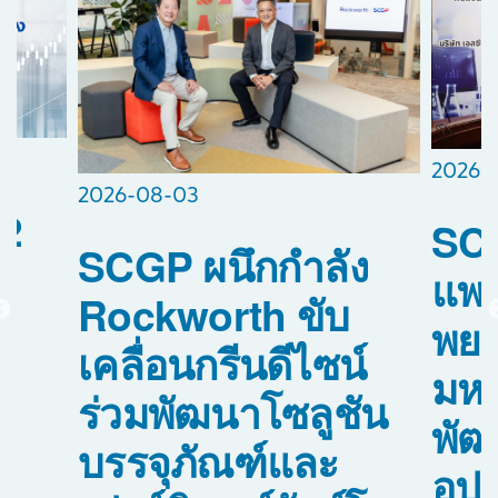
2026-
2026-08-03
2
SCG
SCGP ผนึกกำลัง
แพท
Rockworth ขับ
พย
เคลื่อนกรีนดีไซน์
อ
มหา
ร่วมพัฒนาโซลูชัน
พัฒ
บรรจุภัณฑ์และ
0
อุป