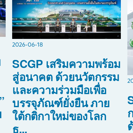
2026-06-18
ม
SCGP เสริมความพร้อม
สู่อนาคต ด้วยนวัตกรรม
2
และความร่วมมือเพื่อ
”
บรรจุภัณฑ์ยั่งยืน ภาย
ก
บ
ใต้กติกาใหม่ของโลก
ด
ธุ...