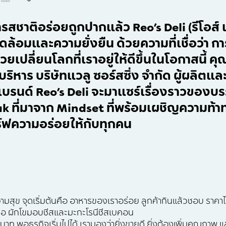
สชาติอร่อยถูกปากแล้ว Reo’s Deli (รีโอส์ 
วดล้อมและความยั่งยืน ด้วยความที่เชื่อว่า ก
ยเปลี่ยนโลกที่เราอยู่ให้ดีขึ้นในโอกาสนี้ ค
ี่บริหาร บริษัทแวลู ซอร์สซิ่ง จำกัด ผู้ผลิ
บรนด์ Reo’s Deli จะมาแซร์เรื่องราวของบ
k ที่มาจาก Mindset ที่พร้อมเผชิญความท้า
ร์ฟความอร่อยให้กับทุกคน
ีความสุข จุดเริ่มต้นคือ อาหารของเราอร่อย ลูกค้ากินแล้วชอบ ราค
นคือ ผักโขมอบชีสและมะกะโรนีชีสเบคอน
าท พอธุรกิจเริ่มไปได้ เรามองว่ายิ่งขายดี ยิ่งต้องเพิ่มคุณภาพ แล