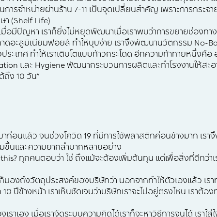
การจำหน่ายผ่านร้าน 7-11 เป็นจุดเปลี่ยนสำคัญ เพราะการกระจายส
ษา (Shelf Life)
ื่อมีปัญหา เราก็ยิ่งไม่หยุดพัฒนาเมื่อเราพบว่าการขยายช่องทางจ
ถาดอะลูมิเนียมฟอยล์ ทำให้บุบง่าย เราจึงพัฒนานวัตกรรม No-Ba
ะเทศ ทำให้เราเติบโตแบบก้าวกระโดด อีกความท้าทายหนึ่งคือ อา
zation และ Hygiene พัฒนากระบวนการผลิตและทำโรงงานให้สะอาด เ
้ถึง 10 วัน”
มาก่อนแล้ว จนช่วงโควิด 19 ที่มีการใช้พลาสติกค่อนข้างมาก เราจึ
่เพิ่มขึ้นและความยากลำบากหลายอย่าง
his? ทุกคนตอบว่า ใช่ ถึงแม้จะต้องเพิ่มต้นทุน แต่เพื่อสิ่งที่ดีกว่
าก็มองถึงวัตถุประสงค์ของบริษัทว่า นอกจากทำให้ตัวเองแล้ว เราทำ
 10 ปีข้างหน้า เราเห็นชัดเจนว่าบริษัทเราจะไปอยู่ตรงไหน เราต้องทำส
งเราเอง เมื่อเราจัดระบบความคิดได้เราก็จะหาวิธีการจนได้ เราใส่ใ