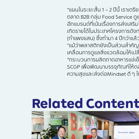
“แผนในระยะสั้น 1 – 2 ปีนี้ เราเต
ตลาด B2B กลุ่ม Food Service ดู
อีกแบรนด์ที่เน้นเรื่องการส่งเสร
เกิดรายได้ในประเทศโครงการดังก
(กำแพงแสน) ซึ่งทำมา 4 ปีกว่าแล
“แม้ว่าพลาสติกยังเป็นส่วนสำคัญใ
เคลื่อนการดูแลสิ่งแวดล้อมให้เปล
“กระบวนการผลิตถาดอาหารแช่เย็น
SCGP เพื่อพัฒนาบรรจุภัณฑ์ให้ตอ
ความสุขและส่งต่อMindset ดี ๆ ให
Related Content