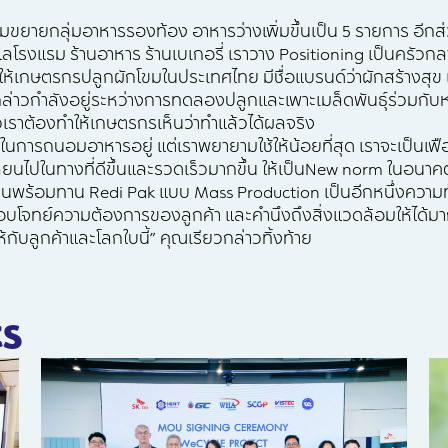
รียมขยายกลุ่มอาหารรองท้อง อาหารว่างเพิ่มขึ้นเป็น 5 รายการ อีกส
แลโรงแรม ร้านอาหาร ร้านเบเกอรี่ เราวาง Positioning เป็นครัว
ิมให้เกษตรกรปลูกผักโขมในประเทศไทย มีชื่อแบรนด์ว่าผักสร้างสุข 
ล่าวกำลังอยู่ระหว่างการทดลองปลูกและเพาะเมล็ดพันธุ์ร่วมกั
้วเราต้องทำให้เกษตรกรเห็นว่าทำแล้วได้ผลจริง
นการถนอมอาหารอยู่ แต่เราพยายามใช้ให้น้อยที่สุด เราจะเป็นเฟือง
ี่ยนไปในทางที่ดีขึ้นและรวดเร็วมากขึ้น ให้เป็นNew norm ในอนาค
พร้อมทาน Redi Pak แบบ Mass Production เป็นอีกหนึ่งความท้า
บโจทย์ความต้องการของลูกค้า และคำนึงถึงสิ่งแวดล้อมให้ได้มากท
้กับลูกค้าและโลกใบนี้” คุณเรียวกล่าวทิ้งท้าย
s