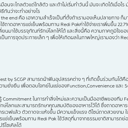
 เหมือนจะไกลตัวแต่ใกล้ตัว และถ้าไม่เริ่มทำวันนี้ มันจะเกิดได้เม
ิธีกันว่าจะทำอย่างไร
 the end คือ เอาความสำเร็จเป็นที่ตั้งถ้าเรามองเห็นปลายทาง ก็มา
าใช้ถาดอาหารแช่เย็นพร้อมทาน Redi Pakค่าใช้จ่ายเราเพิ่มขึ้น 22.7
ลี่ยนมาใช้บรรจุภัณฑ์รักษ์โลกให้ได้ และสิ่งนี้คือ ความภาคภูมิใจขอ
เป็นการจุดประกายเล็ก ๆ เพื่อให้เกิดผลในภาพใหญ่เรามองว่า Reo’s
ะ Fest by SCGP สามารถฝ่าฟันอุปสรรคต่าง ๆ ที่เกิดขึ้นร่วมกันได
วามยั่งยืน เพื่อตอบโจทย์ในแง่ของFunction,Convenience และ Sus
ยนรู้ Commitment ในการทำสิ่งใหม่และความเป็นมืออาชีพของทีม F
งรักษ์โลกและสามารถรักษาคุณสมบัติของอาหารไว้ได้ ซึ่งถาดอาหาร
มโครเวฟแล้ว ตัวถาดจะแห้งขึ้น มีความแข็งแรง ดีไซน์ถาดสวยงาม ใช
รแช่เย็นพร้อมทาน Redi Pak ใช้วัสดุที่มาจากธรรมชาติสามารถย่
ีไซเคิลได้