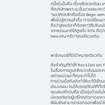
หนึ่งในนั้นคือ เรื่องสิ่งแวดล้อม
ทั้งบริษัทเพราะฉะนั้นเราเลยมาหาว
“แนวคิดหลักคือเรื่อง Begin with
เพื่อไปสู่ความสำเร็จ การเปลี่ยนม
ถือว่าสูงแต่เราก็ต้องหาวิธีปรับเป
จากธรรมชาติได้สูงถึง 90% ถือว่า
beautiful ครับ”คุณเรียวเสริม
พาร์ตเนอร์ที่มีเป้าหมายเดียวกัน
สิ่งสำคัญที่ทำให้ Reo’s Deli แล
ในเรื่องการดูแลสิ่งแวดล้อมและค
อย่างแน่วแน่ ก็คงจะทำไม่ได้
การร่วมมือกันยังทำให้เราได้เรี
มีแบบแผน จนได้บรรจุภัณฑ์ที่ทั้
คุณสมบัติเด่นคือ เมื่ออุ่นด้วยไ
ปลอดภัยต่อผู้บริโภคตัวถาดอาหา
ฟิล์มยังสามารถลอกออกเพื่อนำไปร