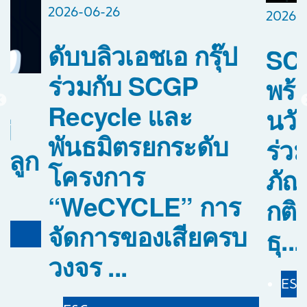
2026-06-26
2026-
ดับบลิวเอชเอ กรุ๊ป
SCG
ร่วมกับ SCGP
พร้
Recycle และ
นว
่
พันธมิตรยกระดับ
ร่วม
นลูก
โครงการ
ภัณ
“WeCYCLE” การ
กติ
จัดการของเสียครบ
ธุ...
วงจร ...
ES