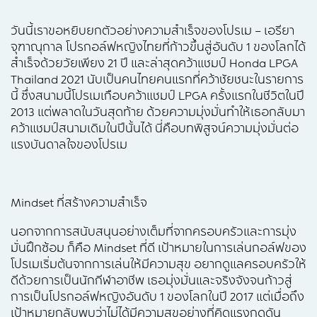
วันนี้เราขอหยิบยกตัวอย่างความสำเร็จของโปรเม – เอรียา
จุฑาณุกาล โปรกอล์ฟหญิงไทยที่ก้าวขึ้นสู่อันดับ 1 ของโลกได้
สำเร็จด้วยวัยเพียง 21 ปี และล่าสุดคว้าแชมป์ Honda LPGA
Thailand 2021 นับเป็นคนไทยคนแรกที่คว้าชัยชนะในรายการ
นี้ ซึ่งสนามนี้โปรเมเกือบคว้าแชมป์ LPGA ครั้งแรกในชีวิตในปี
2013 แต่พลาดในวันสุดท้าย ด้วยความมุ่งมั่นทำให้เธอกลับมา
คว้าแชมป์สนามเดิมในปีนั้นได้ นี่คือบทพิสูจน์ความมุ่งมั่นต่อ
แรงบันดาลใจของโปรเม
Mindset ที่สร้างความสำเร็จ
นอกจากการสนับสนุนอย่างเต็มที่จากครอบครัวและการมุ่ง
มั่นฝึกซ้อม ก็คือ Mindset ที่ดี เป้าหมายในการเล่นกอล์ฟของ
โปรเมเริ่มต้นจากการเล่นให้มีความสุข อยากดูแลครอบครัวให้
ดีด้วยการเป็นนักกีฬาอาชีพ เธอมุ่งมั่นและจริงจังจนก้าวสู่
การเป็นโปรกอล์ฟหญิงอันดับ 1 ของโลกในปี 2017 แต่เมื่อถึง
เป้าหมายกลับพบว่าไม่ได้มีความสุขอย่างที่คิดแรงกดดัน