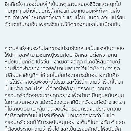
อีกกี่ครั้ง เธอจะมองให้เป็นเหตุและผลของชีวิตและสนุกไป
กับทุก ๆ อย่างในวันที่รู้สึกท้อแท้ อยากยอมแพ้ ก็จะคิดถึง
คุณค่าของเป้าหมายที่ตั้งเอาไว้ และเชื่อมั่นในตัวเองไม่เปรียบ
ตัวเองกับคนอื่น เพราะจังหวะชีวิตของคนเราไม่เหมือนกัน
ความสำเร็จในระดับโลกของโปรมยังกลายเป็นแรงบันดาลใจ
ให้นักกอล์ฟ เยาวชนหญิงรุ่นถัดมาอีกหลายต่อหลายคน
หนึ่งในนั้นก็คือ โปรจีน – อาฒยา ฐิติกุล ที่เคยให้สัมภาษณ์
ผ่านสื่อกีฬาอย่าง “กอล์ฟ ชาแนล” เอาไว้เมื่อปี 2017 ว่า จุด
เปลี่ยนสำคัญที่ทำให้เธอไม่ย่อท้อต่อการฝึกอย่างหนักคือ
การได้รู้จักกับรุ่นพี่อย่างโปรเม และได้รู้ว่าความสำเร็จที่ได้มา
นั้นไม่ง่ายเลย โปรรุ่นพี่ต้องฝ่าฟันอุปสรรคมามากมาย
ครอบครัวต้องยอมขายทุกอย่าง เพื่อนำมาเป็นทุนสนับสนุน
ในการเล่นกอล์ฟ แม้จะมีช่วงเวลาที่ผิดหวังจนท้อบ้าง แต่เขา
ก็ไม่เคยถอย และสู้มาตลอดเพื่อครอบครัวจนประสบความ
สำเร็จอย่างวันนี้ โปรจีนจึงกลับมาบอกตัวเองว่า ในเมื่อ
ครอบครัวเธอก็ให้การสนับสนุนอย่างเต็มที่ไม่ต่างกัน ตัวเธอ
ก็ต้องประสบความสำเร็จได้ และเป็นแรงผลักดันให้ขยันฝึก