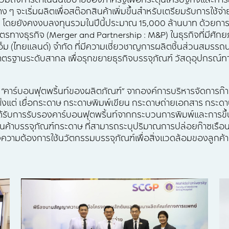
ขึ้น รวมถึงการดำเนินนโยบายของภาครัฐเพื่อกระตุ้นเศรษฐกิจและกา
ๆ จะเริ่มผลิตเพื่อสต๊อกสินค้าเพิ่มขึ้นสำหรับเตรียมรับการใช้จ่า
่อง โดยยังคงงบลงทุนรวมในปีนี้ประมาณ 15,000 ล้านบาท ด้วยกา
ตรทางธุรกิจ (Merger and Partnership : M&P) ในธุรกิจที่มีศักย
อีเอ็ม (ไทยแลนด์) จำกัด ที่มีความเชี่ยวชาญการผลิตชิ้นส่วนสมรรถ
งมาตรฐานระดับสากล เพื่อรุกขยายธุรกิจบรรจุภัณฑ์ วัสดุอุปกรณ
ง “คาร์บอนฟุตพริ้นท์ของผลิตภัณฑ์” จากองค์การบริหารจัดการก
ั้งแต่ เยื่อกระดาษ กระดาษพิมพ์เขียน กระดาษถ่ายเอกสาร กระดา
ด้รับการรับรองคาร์บอนฟุตพริ้นท์จากกระบวนการพิมพ์และการขึ
ินค้าบรรจุภัณฑ์กระดาษ ที่สามารถระบุปริมาณการปล่อยก๊าซเ
วามต้องการใช้นวัตกรรมบรรจุภัณฑ์เพื่อสิ่งแวดล้อมของลูกค้าแ