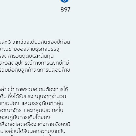
897
ยละ 3 จากช่วงเดียวกันของปีก่อน
ริมาณขายของสายธุรกิจบรรจุ
จัดการวัตถุดิบและต้นทุน
ละวัสดุอุปกรณ์ทางการแพทย์ที่มี
อร่วมมือกับลูกค้าลดการปล่อยก๊าซ
P กล่าวว่า ภาพรวมความต้องการใช้
งดื่ม ซึ่งได้รับแรงหนุนจากจำนวน
หารกระป๋อง และบรรจุภัณฑ์กลุ่ม
หราชอาณาจักร และกลุ่มประเทศใน
ัวควบคู่กับการเติบโตของ
สิ่งทอและเครื่องแต่งกายยังคงมี
ฑ์บางส่วนได้รับผลกระทบจากวัน