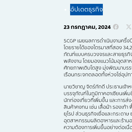
อัปเดตธุรกิจ
23 กรกฎาคม, 2024
SCGP เผยผลการดำเนินงานครึ่งปีแ
โดยรายได้ของไตรมาสที่สอง 34,2
ภัณฑ์แบบครบวงจรและสายธุรกิจเย
พลังงาน โดยมองแนวโน้มอุตสาหกร
ศักยภาพเติบโตสูง มุ่งพัฒนาบรรจ
เรือนกระจกตลอดทั้งห่วงโซ่อุปท
นายวิชาญ จิตร์ภักดี ประธานเจ้าห
บรรจุภัณฑ์ในภูมิภาคอาเซียนเพิ่มข
นักท่องเที่ยวที่เพิ่มขึ้น และกา
สินค้าคงทน เช่น เสื้อผ้า รองเท้
ยุโรป ส่วนธุรกิจเยื่อและกระดาษ 
อุตสาหกรรมผลิตอาหารและร้านอาห
ความต้องการเพิ่มขึ้นอย่างต่อเ