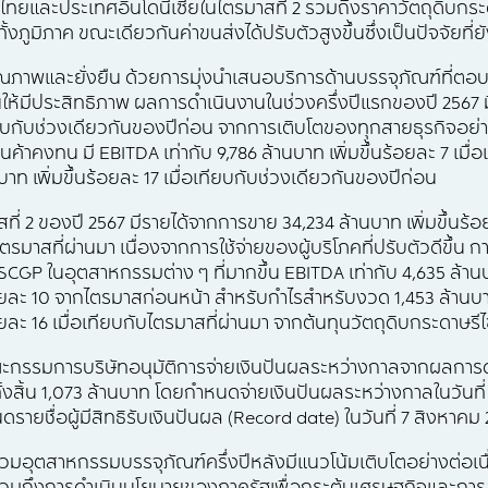
และประเทศอินโดนีเซียในไตรมาสที่ 2 รวมถึงราคาวัตถุดิบกระดาษ
ั้งภูมิภาค ขณะเดียวกันค่าขนส่งได้ปรับตัวสูงขึ้นซึ่งเป็นปัจจัยที่
ุณภาพและยั่งยืน ด้วยการมุ่งนำเสนอบริการด้านบรรจุภัณฑ์ที่ตอบ
ให้มีประสิทธิภาพ ผลการดำเนินงานในช่วงครึ่งปีแรกของปี 2567 ม
อเทียบกับช่วงเดียวกันของปีก่อน จากการเติบโตของทุกสายธุรกิจอ
ค้าคงทน มี EBITDA เท่ากับ 9,786 ล้านบาท เพิ่มขึ้นร้อยละ 7 เมื่
าท เพิ่มขึ้นร้อยละ 17 เมื่อเทียบกับช่วงเดียวกันของปีก่อน
่ 2 ของปี 2567 มีรายได้จากการขาย 34,234 ล้านบาท เพิ่มขึ้นร้
บไตรมาสที่ผ่านมา เนื่องจากการใช้จ่ายของผู้บริโภคที่ปรับตัวดีขึ้น
GP ในอุตสาหกรรมต่าง ๆ ที่มากขึ้น EBITDA เท่ากับ 4,635 ล้า
ยละ 10 จากไตรมาสก่อนหน้า สำหรับกำไรสำหรับงวด 1,453 ล้านบ
 16 เมื่อเทียบกับไตรมาสที่ผ่านมา จากต้นทุนวัตถุดิบกระดาษรีไซเ
 คณะกรรมการบริษัทอนุมัติการจ่ายเงินปันผลระหว่างกาลจากผลการ
นทั้งสิ้น 1,073 ล้านบาท โดยกำหนดจ่ายเงินปันผลระหว่างกาลในวันที
รายชื่อผู้มีสิทธิรับเงินปันผล (Record date) ในวันที่ 7 สิงหาคม
รวมอุตสาหกรรมบรรจุภัณฑ์ครึ่งปีหลังมีแนวโน้มเติบโตอย่างต่อ