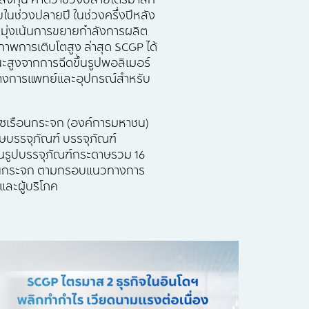
รลงทุน คาดว่าช่วงปลายไตรมาสที่
ยในช่วงปลายปี ในช่วงครึ่งปีหลัง
รมุ่งเน้นการขยายกำลังการผลิต
ภาพการเติบโตสูง ล่าสุด SCGP ได้
นะสูงจากการฉีดขึ้นรูปพอลิเมอร์
์ทางการแพทย์และอุปกรณ์สำหรับ
๊าซเรือนกระจก (องค์การมหาชน)
ษบรรจุภัณฑ์ บรรจุภัณฑ์
้นรูปบรรจุภัณฑ์กระดาษรวม 16
รือนกระจก ตามกรอบแนวทางการ
ละผู้บริโภค