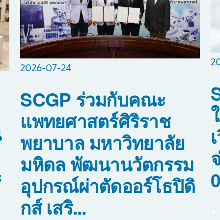
2
2026-07-24
S
SCGP ร่วมกับคณะ
ใ
แพทยศาสตร์ศิริราช
น
เ
พยาบาล มหาวิทยาลัย
จ
มหิดล พัฒนานวัตกรรม
ะ
0
อุปกรณ์ผ่าตัดออร์โธปิดิ
กส์ เสริ...