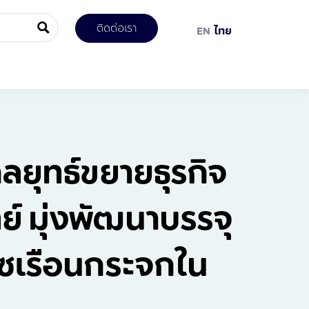
ติดต่อเรา
EN
ไทย
กลยุทธ์ขยายธุรกิจ
์ มุ่งพัฒนาบรรจุ
๊าซเรือนกระจกใน