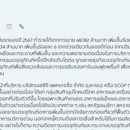
รกของปี 2567 ทำรายได้จากการขาย 68,182 ล้านบาท เพิ่มขึ้นร้อ
34 ล้านบาท เพิ่มขึ้นร้อยละ 6 จากช่วงเดียวกันของปีก่อน จากป
ื่อและกระดาษที่เพิ่มขึ้น และความพยายามต่อเนื่องในการบริหาร
รมบรรจุภัณฑ์ครึ่งปีหลังเติบโตต่อ รุกขยายธุรกิจบรรจุภัณฑ์แ
ุภัณฑ์เพื่อสิ่งแวดล้อมและการขอรับรองคาร์บอนฟุตพริ้นท์ เพื่
าน
น้าที่บริหาร บริษัทเอสซีจี แพคเกจจิ้ง จำกัด (มหาชน) หรือ SCG
ึ้นอย่างต่อเนื่อง ได้แก่ กลุ่มสินค้าอุปโภคบริโภค อาหารและเครื่อ
รส่งออกที่ปรับตัวดีขึ้น โดยเฉพาะสินค้าเกษตร อาหารแช่แข็งและอา
า ฟื้นตัวอย่างต่อเนื่องไปยังประเทศต่าง ๆ เช่น สหรัฐอเมริกา ส
ยอดขายบรรจุภัณฑ์อาหารเพิ่มขึ้นจากปัจจัยการท่องเที่ยวที่ฟื้นต
ารบริการด่วน นอกจากนี้ความต้องการเยื่อสำหรับใช้ในการผลิต
นื่อง อย่างไรก็ตาม ความต้องการบรรจุภัณฑ์และกระดาษบรรจุภัณ