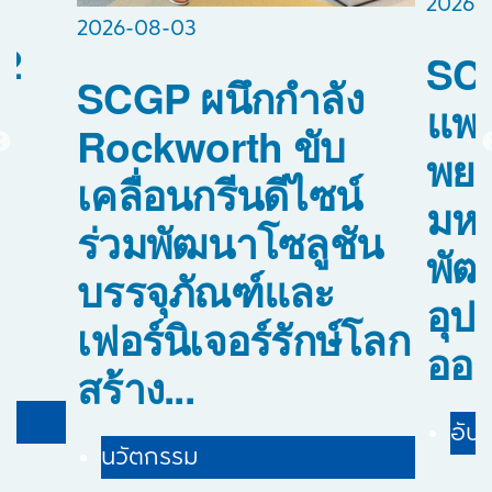
2026-
2026-08-03
2
SCG
SCGP ผนึกกำลัง
แพท
Rockworth ขับ
พย
เคลื่อนกรีนดีไซน์
อ
มหา
ร่วมพัฒนาโซลูชัน
พัฒ
บรรจุภัณฑ์และ
0
อุป
เฟอร์นิเจอร์รักษ์โลก
ออร์
สร้าง...
อัปเ
นวัตกรรม