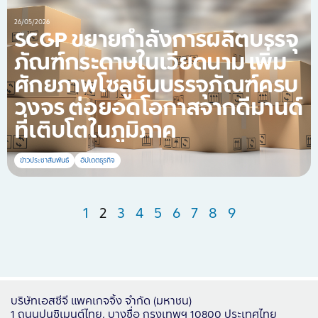
26/05/2026
SCGP ขยายกำลังการผลิตบรรจุ
ภัณฑ์กระดาษในเวียดนาม เพิ่ม
ศักยภาพโซลูชันบรรจุภัณฑ์ครบ
วงจร ต่อยอดโอกาสจากดีมานด์
ที่เติบโตในภูมิภาค
ข่าวประชาสัมพันธ์
อัปเดตธุรกิจ
1
2
3
4
5
6
7
8
9
บริษัทเอสซีจี แพคเกจจิ้ง จำกัด (มหาชน)
1 ถนนปูนซิเมนต์ไทย, บางซื่อ กรุงเทพฯ 10800 ประเทศไทย