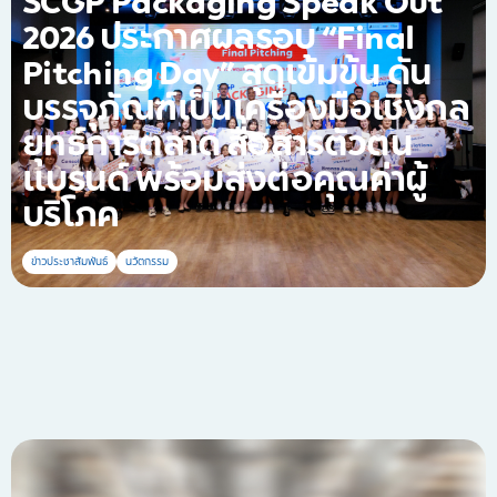
SCGP Packaging Speak Out
2026 ประกาศผลรอบ “Final
Pitching Day” สุดเข้มข้น ดัน
บรรจุภัณฑ์เป็นเครื่องมือเชิงกล
ยุทธ์การตลาด สื่อสารตัวตน
แบรนด์ พร้อมส่งต่อคุณค่าผู้
บริโภค
ข่าวประชาสัมพันธ์
นวัตกรรม