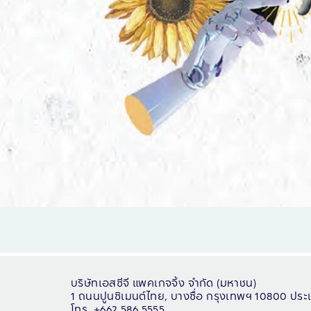
บริษัทเอสซีจี แพคเกจจิ้ง จำกัด (มหาชน)
1 ถนนปูนซิเมนต์ไทย, บางซื่อ กรุงเทพฯ 10800 ปร
โทร. +662 586 5555