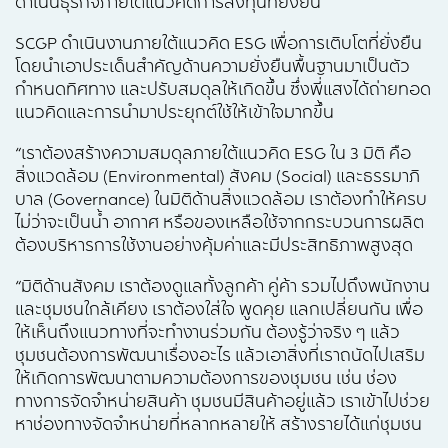
ดำเนินธุรกิจภายใต้แนวคิดการลงทุนที่ยั่งยืน
SCGP ดำเนินงานภายใต้แนวคิด ESG เพื่อการเติบโตที่ยั่งยืน
โดยนำเอาประเด็นสำคัญด้านความยั่งยืนพื้นฐานมาเป็นตัว
กำหนดทิศทาง และปรับสมดุลให้เกิดขึ้น ซึ่งพี่แสงได้ถ่ายทอด
แนวคิดและการนำมาประยุกต์ใช้ให้เข้าใจมากขึ้น
“เราต้องสร้างความสมดุลภายใต้แนวคิด ESG ใน 3 มิติ คือ
สิ่งแวดล้อม (Environmental) สังคม (Social) และธรรมาภิ
บาล (Governance) ในมิติด้านสิ่งแวดล้อม เราต้องทำให้ครบ
ไม่ว่าจะเป็นน้ำ อากาศ หรือของเหลือใช้จากกระบวนการผลิต
ต้องบริหารการใช้งานอย่างคุ้มค่าและมีประสิทธิภาพสูงสุด
“มิติด้านสังคม เราต้องดูแลทั้งลูกค้า คู่ค้า รวมไปถึงพนักงาน
และชุมชนใกล้เคียง เราต้องใส่ใจ พูดคุย แลกเปลี่ยนกัน เพื่อ
ให้เห็นถึงแนวทางที่จะทำงานร่วมกัน ต้องรู้ว่าจริง ๆ แล้ว
ชุมชนต้องการพัฒนาเรื่องอะไร แล้วเอาสิ่งที่เราถนัดไปเสริม
ให้เกิดการพัฒนาตามความต้องการของชุมชน เช่น ช่อง
ทางการจัดจำหน่ายสินค้า ชุมชนมีสินค้าอยู่แล้ว เราเข้าไปช่วย
หาช่องทางจัดจำหน่ายที่หลากหลายให้ สร้างรายได้แก่ชุมชน