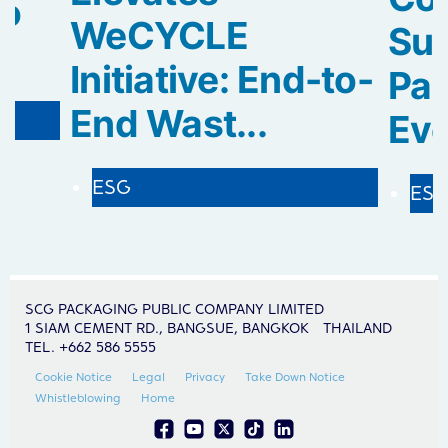
to
WeCYCLE
Sus
Initiative: End-to-
Pa
End Wast...
Evol
ESG
ES
SCG PACKAGING PUBLIC COMPANY LIMITED
1 SIAM CEMENT RD., BANGSUE, BANGKOK THAILAND
TEL. +662 586 5555
Cookie Notice
Legal
Privacy
Take Down Notice
Whistleblowing
Home