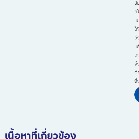
สั
“ป
แ
ให้
วิ่
แพ
เ
จิ้
ต้
จึ้
เนื้อหาที่เกี่ยวข้อง