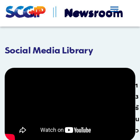
Social Media Library
1
3
ธั
น
ว