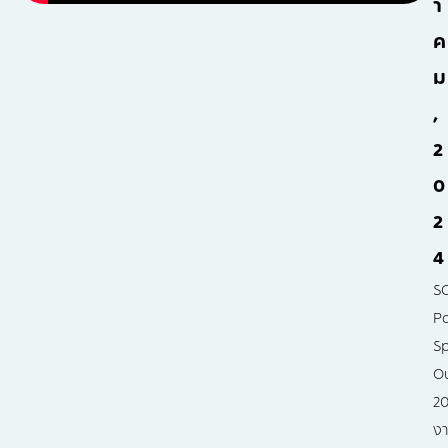
า
ค
ม
,
2
0
2
4
S
P
S
O
20
ง