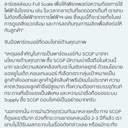
ลาร์เซลล์แบบ Full Scale เพื่อให้เพียงพอต่อความต้องการใช้
ไฟฟ้าในโรงงาน เช่น ในเวลากลางวันที่แดดออกเต็มที่ เราแทบ
ไม่ต้องซื้อไฟฟ้าจากการไฟฟ้าฯ เลย ซึ่งมุมนี้ก็จะช่วยทั้งในแง่
การดูแลสิ่งแวดล้อม และการลดต้นทุนการผลิตเพื่อส่งต่อให้
กับลูกค้า”
จับมือพาร์ตเนอร์ที่ตอบโจทย์ด้านคุณภาพ
“เหตุผลสำคัญในการเป็นพาร์ตเนอร์กับ SCGP มาจาก
นโยบายด้านคุณภาพ ซึ่ง SCGP มีความน่าเชื่อถือในส่วนนี้
มาก และมีความสอคคล้องกับเราในเชิงกลยุทธ์ ด้วยนโยบาย
ของยูไนเต็ด คอนเทนเนอร์ ที่เลือกเจาะกลุ่มเป้าหมายเป็น
ลูกค้าส่งออกและลูกค้าผู้ส่งสินค้าพรีเมียมในประเทศ ความ
คาดหวังของลูกค้าจึงมีสูงมาก ทั้งความต้องการบรรจุภัณฑ์
กระดาษที่แข็งแรงเป็นพิเศษ และความน่าเชื่อถือของระบบ
Supply ซึ่ง SCGP ตอบโจทย์เป็นอย่างมากครับ
“นอกจากนั้น การผ่านวิกฤตร่วมกันมาหลายครั้ง ทาง SCGP
ก็ดูแลเราดีมาก ช่วงที่กระดาษขาดแคลนเมื่อ 2-3 ปีที่แล้ว เรา
แทบไม่ได้รับผลกระทบในเรื่องดังกล่าวเลย หรือแม้กระทั่ง