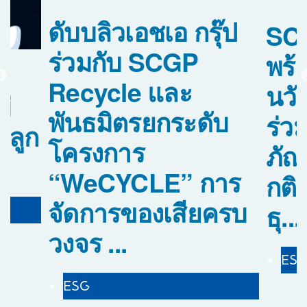
ดับบลิวเอชเอ กรุ๊ป
SCG
ร่วมกับ SCGP
พร้
Recycle และ
นว
่
พันธมิตรยกระดับ
ร่วม
นลูก
โครงการ
ภัณ
“WeCYCLE” การ
กติ
จัดการของเสียครบ
ธุ...
วงจร ...
ES
ESG