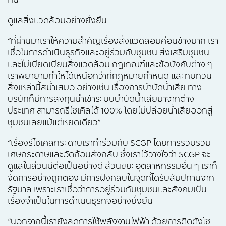
ดูแลสิ่งแวดล้อมอย่างยั่งยืน
“ที่ผ่านมาเราให้ความสำคัญเรื่องสิ่งแวดล้อมค่อนข้างมาก เรา
เชื่อในการดำเนินธุรกิจและอยู่ร่วมกับชุมชน ส่งเสริมชุมชน
และไม่เบียดเบียนสิ่งแวดล้อม กฎเกณฑ์และข้อบังคับต่าง ๆ
เราพยายามทำให้ได้เหนือกว่าที่กฎหมายกำหนด และทบทวน
สิ่งเหล่านี้สม่ำเสมอ อย่างเช่น เรื่องการบำบัดน้ำเสีย ทาง
บริษัทก็มีการลงทุนนำเข้าระบบบำบัดน้ำเสียมาจากต่าง
ประเทศ สามารถรีไซเคิลได้ 100% โดยไม่ปล่อยน้ำเสียออกสู่
ชุมชนเลยแม้แต่หยดเดียว”
“เรื่องรีไซเคิลกระดาษเราทำร่วมกับ SCGP โดยการรวบรวม
เศษกระดาษและอัดก้อนส่งกลับ ซึ่งเราไว้วางใจว่า SCGP จะ
ดูแลในส่วนนี้ต่อเป็นอย่างดี ส่วนขยะอุตสาหกรรมอื่น ๆ เราก็
จัดการอย่างถูกต้อง มีการฝังกลบในจุดที่ได้รับสัมปทานจาก
รัฐบาล เพราะเราเชื่อว่าการอยู่ร่วมกับชุมชนและสังคมเป็น
เรื่องจำเป็นในการดำเนินธุรกิจอย่างยั่งยืน
“นอกจากนี้เรายังลดการใช้พลังงานไฟฟ้า ด้วยการติดตั้งโซ