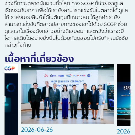
ช่วงที่ภาวะตลาดผันผวนทั่วโลก ทาง SCGP ก็ช่วยเราดูแล
เรื่องระดับราคา เพื่อให้เรายังสามารถแข่งขันในตลาดได้ ดูแล
ให้เราส่งมอบสินค้าได้ในต้นทุนที่เหมาะสม ให้ลูกค้าเรายัง
สามารถแข่งขันที่ตลาดปลายทางของเขาได้ด้วย SCGP ช่วย
ดูแลเราในเรื่องดังกล่าวอย่างดีเสมอมา และหวังว่าเราจะมี
โอกาสเติบโตอย่างยั่งยืนไปด้วยกันตลอดไปครับ” คุณธัชชัย
กล่าวทิ้งท้าย
เนื้อหาที่เกี่ยวข้อง
2026-06-26
2026-