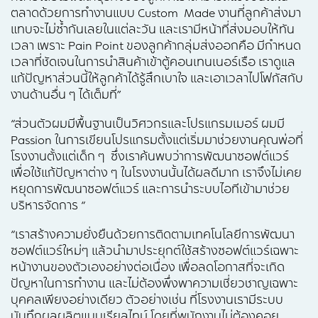
ตลาดด้วยการทำงานแบบ Custom Made งานที่ลูกค้าส่งมา
แทบจะไม่ซ้ำกันเลยในแต่ละวัน และเรามีหน้าที่ส่งมอบให้ทัน
เวลา เพราะ Pain Point ของลูกค้ากลุ่มส่งออกคือ มีกำหนด
เวลาที่ชัดเจนในการนำสินค้าเข้าตู้คอนเทนเนอร์เรือ เราดูแล
แก้ปัญหาส่วนนี้ให้ลูกค้าได้รู้สึกเบาใจ และเอาเวลาไปโฟกัสกับ
งานด้านอื่น ๆ ได้เต็มที่”
“ส่วนตัวผมมีพื้นฐานเป็นวิศวกรและโปรแกรมเมอร์ ผมมี
Passion ในการเขียนโปรแกรมตั้งแต่เริ่มมาช่วยงานคุณพ่อที่
โรงงานตั้งแต่เด็ก ๆ ซึ่งเราค้นพบว่าการพัฒนาซอฟต์แวร์
เพื่อใช้แก้ปัญหาต่าง ๆ ในโรงงานนั้นได้ผลดีมาก เราจึงไม่เคย
หยุดการพัฒนาซอฟต์แวร์ และการนำระบบไอทีเข้ามาช่วย
บริหารจัดการ “
“เราสร้างความยั่งยืนด้วยการติดตามเทคโนโลยีการพัฒนา
ซอฟต์แวร์ใหม่ๆ แล้วนำมาประยุกต์ใช้สร้างซอฟต์แวร์เฉพาะ
หน้างานของตัวเองอย่างต่อเนื่อง เพื่อลดโอกาสที่จะเกิด
ปัญหาในการทำงาน และไม่ต้องพึ่งพาความเชี่ยวชาญเฉพาะ
บุคคลเพียงอย่างเดียว ตัวอย่างเช่น ที่โรงงานเรามีระบบ
บันทึกผลผลิตแบบเรียลไทม์ โดยที่พนักงานไม่ต้องคอย