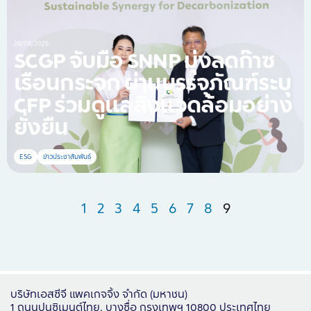
28/08/2025
SCGP จับมือ SNNP มุ่งลดก๊าซ
เรือนกระจก ผ่านบรรจุภัณฑ์ระบุ
CFP ร่วมดูแลสิ่งแวดล้อมอย่าง
ยั่งยืน
ESG
ข่าวประชาสัมพันธ์
1
2
3
4
5
6
7
8
9
บริษัทเอสซีจี แพคเกจจิ้ง จำกัด (มหาชน)
1 ถนนปูนซิเมนต์ไทย, บางซื่อ กรุงเทพฯ 10800 ประเทศไทย